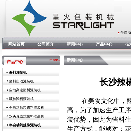
半自动
网站首页
公司简介
新闻中心
产品中心
技
新闻中心
more..
产品中心
酱料灌装机
长沙辣
酱料自动灌装机
自动高速酱料灌装机
颗粒酱料灌装机
在美食文化中，辣椒
全自动颗粒酱料灌装机
高，为了加速生产工
双头直线式酱料灌装机
装优势，因此为酱料
半自动剁辣椒灌装机
生产方式，能够对：