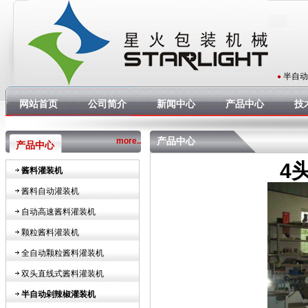
半自动
网站首页
公司简介
新闻中心
产品中心
技
产品中心
more..
产品中心
4
酱料灌装机
酱料自动灌装机
自动高速酱料灌装机
颗粒酱料灌装机
全自动颗粒酱料灌装机
双头直线式酱料灌装机
半自动剁辣椒灌装机