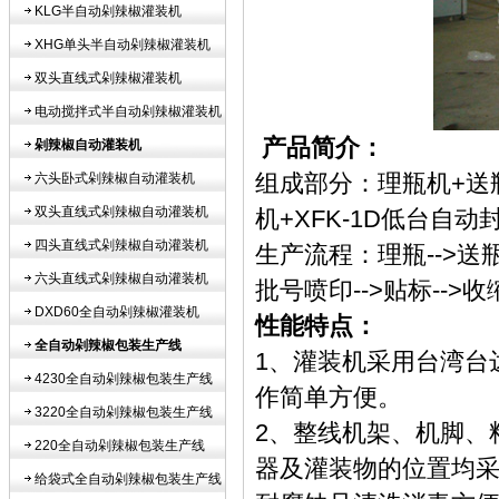
KLG半自动剁辣椒灌装机
XHG单头半自动剁辣椒灌装机
双头直线式剁辣椒灌装机
电动搅拌式半自动剁辣椒灌装机
产品简介：
剁辣椒自动灌装机
组成部分：理瓶机+送
六头卧式剁辣椒自动灌装机
双头直线式剁辣椒自动灌装机
机+XFK-1D低台自
四头直线式剁辣椒自动灌装机
生产流程：理瓶-->送瓶
六头直线式剁辣椒自动灌装机
批号喷印-->贴标-->
DXD60全自动剁辣椒灌装机
性能特点：
全自动剁辣椒包装生产线
1、灌装机采用台湾台
4230全自动剁辣椒包装生产线
作简单方便。
3220全自动剁辣椒包装生产线
2、整线机架、机脚、
220全自动剁辣椒包装生产线
器及灌装物的位置均采
给袋式全自动剁辣椒包装生产线